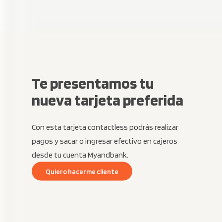
Te presentamos tu
nueva tarjeta preferida
Con esta tarjeta contactless podrás realizar
pagos y sacar o ingresar efectivo en cajeros
desde tu cuenta Myandbank.
Q
u
i
e
r
o
h
a
c
e
r
m
e
c
l
i
e
n
t
e