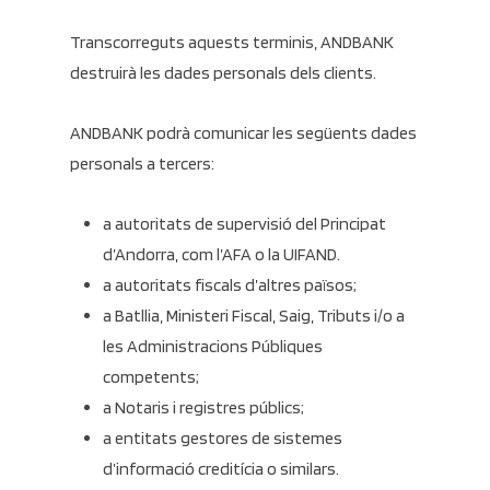
Transcorreguts aquests terminis, ANDBANK
destruirà les dades personals dels clients.
ANDBANK podrà comunicar les següents dades
personals a tercers:
a autoritats de supervisió del Principat
d’Andorra, com l’AFA o la UIFAND.
a autoritats fiscals d’altres països;
a Batllia, Ministeri Fiscal, Saig, Tributs i/o a
les Administracions Públiques
competents;
a Notaris i registres públics;
a entitats gestores de sistemes
d’informació creditícia o similars.