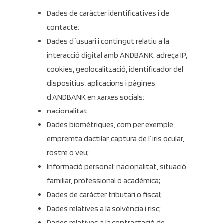
Dades de caràcter identificatives i de
contacte;
Dades d´usuari i contingut relatiu a la
interacció digital amb ANDBANK: adreça IP,
cookies, geolocalització, identificador del
dispositius, aplicacions i pàgines
d’ANDBANK en xarxes socials;
nacionalitat
Dades biomètriques, com per exemple,
empremta dactilar, captura de l´iris ocular,
rostre o veu;
Informació personal: nacionalitat, situació
familiar, professional o acadèmica;
Dades de caràcter tributari o fiscal;
Dades relatives a la solvència i risc;
Dades relatives a la contractació de