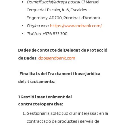
Domicili social/adreça postal
: C/ Manuel
Cerqueda i Escaler, 4-6, Escaldes-
Engordany, AD700, Principat d’Andorra.
Pàgina web
:
https://www.andbank.com/
.
Telèfon
: +376 873 300.
Dades de contacte del Delegat de Protecció
de Dades
:
dpo@andbank.com
Finalitats del Tractament i base jurídica
dels tractaments:
1 Gestió i manteniment del
contracte/operativa:
Gestionar la sol·licitud d’un interessat en la
contractació de productes i serveis de